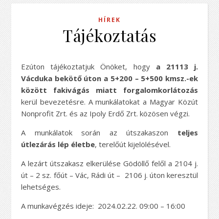
HÍREK
Tájékoztatás
Ezúton tájékoztatjuk Önöket, hogy
a 21113 j.
Vácduka bekötő úton a 5+200 – 5+500 kmsz.-ek
között fakivágás miatt
forgalomkorlátozás
kerül bevezetésre. A munkálatokat a Magyar Közút
Nonprofit Zrt. és az Ipoly Erdő Zrt. közösen végzi.
A munkálatok során az útszakaszon
teljes
útlezárás lép életbe
, terelőút kijelölésével.
A lezárt útszakasz elkerülése Gödöllő felől a 2104 j.
út – 2 sz. főút – Vác, Rádi út – 2106 j. úton keresztül
lehetséges.
A munkavégzés ideje: 2024.02.22. 09:00 – 16:00