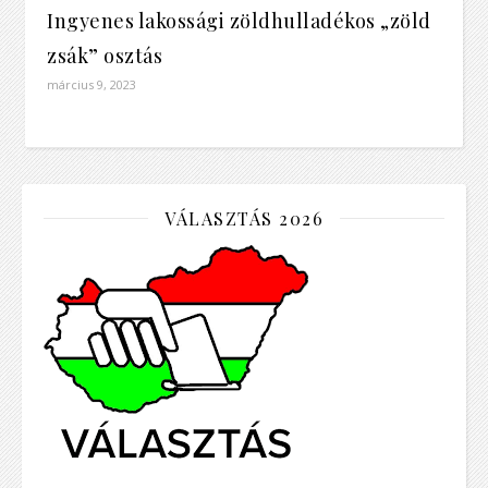
Ingyenes lakossági zöldhulladékos „zöld
zsák” osztás
március 9, 2023
VÁLASZTÁS 2026