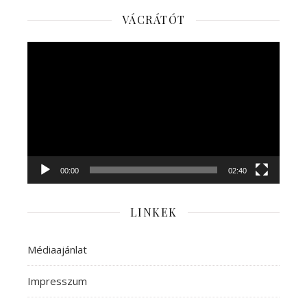
VÁCRÁTÓT
Videólejátszó
00:00
02:40
LINKEK
Médiaajánlat
Impresszum