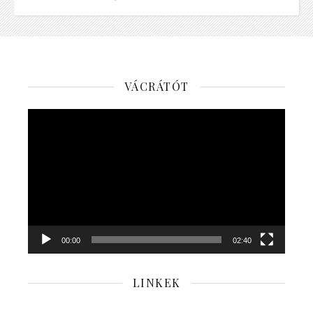
VÁCRÁTÓT
Videólejátszó
00:00
02:40
LINKEK