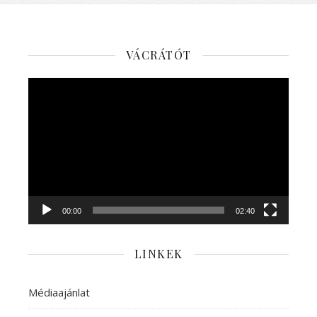
VÁCRÁTÓT
Videólejátszó
00:00
02:40
LINKEK
Médiaajánlat