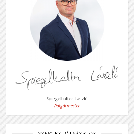
Spiegelhalter László
Polgármester
NYERTES PÁLYÁZATOK