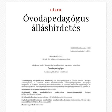
HÍREK
Óvodapedagógus
álláshirdetés