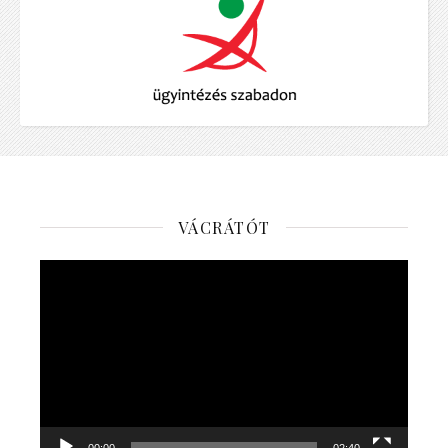
VÁCRÁTÓT
Videólejátszó
00:00
02:40