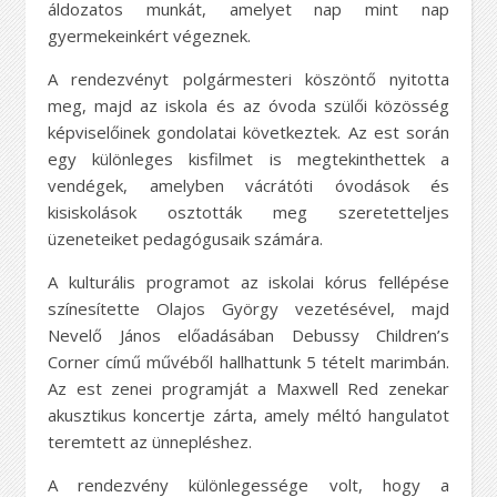
áldozatos munkát, amelyet nap mint nap
gyermekeinkért végeznek.
A rendezvényt polgármesteri köszöntő nyitotta
meg, majd az iskola és az óvoda szülői közösség
képviselőinek gondolatai következtek. Az est során
egy különleges kisfilmet is megtekinthettek a
vendégek, amelyben vácrátóti óvodások és
kisiskolások osztották meg szeretetteljes
üzeneteiket pedagógusaik számára.
A kulturális programot az iskolai kórus fellépése
színesítette Olajos György vezetésével, majd
Nevelő János előadásában Debussy Children’s
Corner című művéből hallhattunk 5 tételt marimbán.
Az est zenei programját a Maxwell Red zenekar
akusztikus koncertje zárta, amely méltó hangulatot
teremtett az ünnepléshez.
A rendezvény különlegessége volt, hogy a