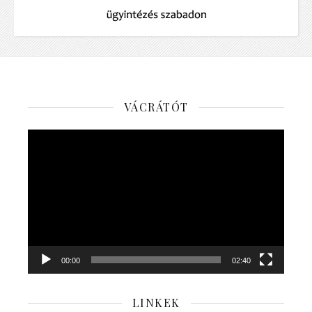
VÁCRÁTÓT
Videólejátszó
00:00
02:40
LINKEK