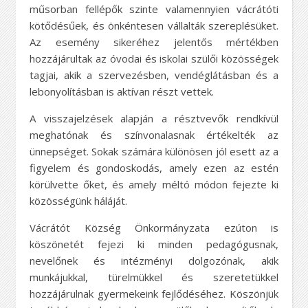
műsorban fellépők szinte valamennyien vácrátóti
kötődésűek, és önkéntesen vállalták szereplésüket.
Az esemény sikeréhez jelentős mértékben
hozzájárultak az óvodai és iskolai szülői közösségek
tagjai, akik a szervezésben, vendéglátásban és a
lebonyolításban is aktívan részt vettek.
A visszajelzések alapján a résztvevők rendkívül
meghatónak és színvonalasnak értékelték az
ünnepséget. Sokak számára különösen jól esett az a
figyelem és gondoskodás, amely ezen az estén
körülvette őket, és amely méltó módon fejezte ki
közösségünk háláját.
Vácrátót Község Önkormányzata ezúton is
köszönetét fejezi ki minden pedagógusnak,
nevelőnek és intézményi dolgozónak, akik
munkájukkal, türelmükkel és szeretetükkel
hozzájárulnak gyermekeink fejlődéséhez. Köszönjük