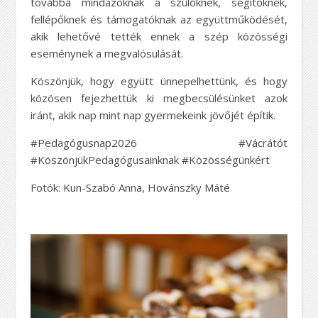
továbbá mindazoknak a szülőknek, segítőknek,
fellépőknek és támogatóknak az együttműködését,
akik lehetővé tették ennek a szép közösségi
eseménynek a megvalósulását.
Köszönjük, hogy együtt ünnepelhettünk, és hogy
közösen fejezhettük ki megbecsülésünket azok
iránt, akik nap mint nap gyermekeink jövőjét építik.
#Pedagógusnap2026 #Vácrátót
#KöszönjükPedagógusainknak #Közösségünkért
Fotók: Kun-Szabó Anna, Hovánszky Máté