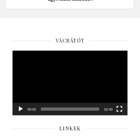
VÁCRÁTÓT
Videólejátszó
00:00
02:40
LINKEK