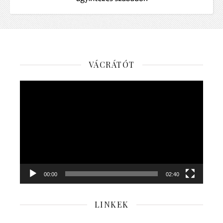
VÁCRÁTÓT
Videólejátszó
00:00
02:40
LINKEK