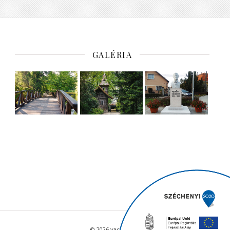
GALÉRIA
© 2026 vacratot.hu - Minden jog fenntartva.