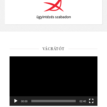
VÁCRÁTÓT
Videólejátszó
00:00
02:40