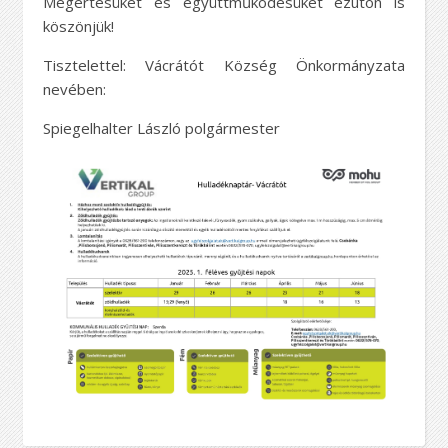
Megértésüket és együttműködésüket ezúton is
köszönjük!
Tisztelettel: Vácrátót Község Önkormányzata
nevében:
Spiegelhalter László polgármester