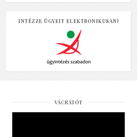
INTÉZZE ÜGYEIT ELEKTRONIKUSAN!
VÁCRÁTÓT
Videólejátszó