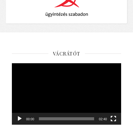
VÁCRÁTÓT
Videólejátszó
00:00
02:40