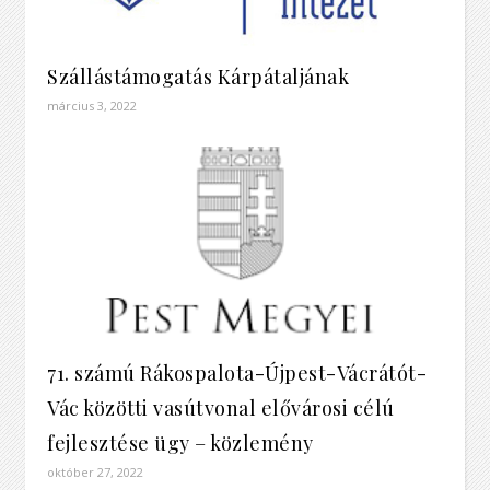
Szállástámogatás Kárpátaljának
március 3, 2022
71. számú Rákospalota-Újpest-Vácrátót-
Vác közötti vasútvonal elővárosi célú
fejlesztése ügy – közlemény
október 27, 2022