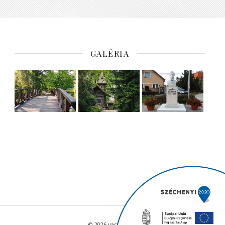
GALÉRIA
© 2026 vacratot.hu - Minden jog fenntartva.