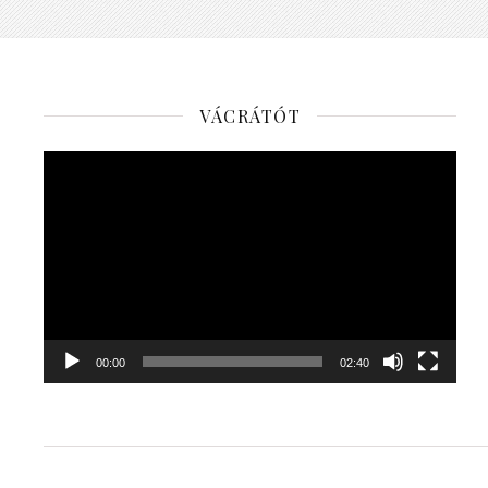
VÁCRÁTÓT
Videólejátszó
00:00
02:40