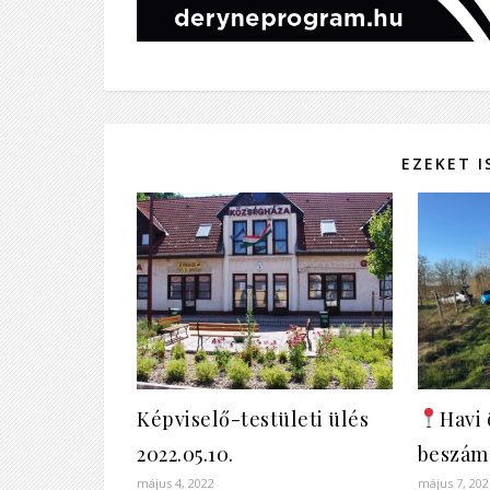
EZEKET 
Képviselő-testületi ülés
Havi
2022.05.10.
beszámo
május 4, 2022
május 7, 202