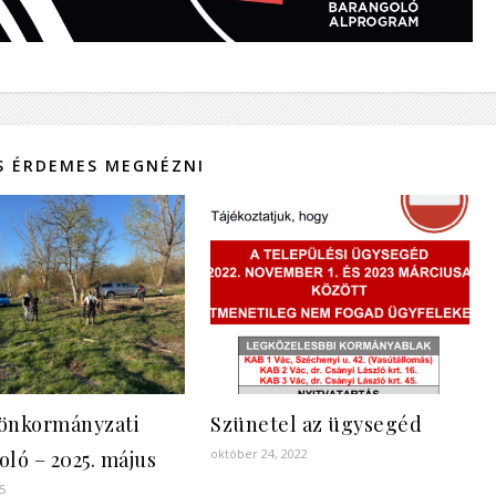
IS ÉRDEMES MEGNÉZNI
 önkormányzati
Szünetel az ügysegéd
október 24, 2022
ló – 2025. május
5