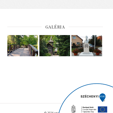
GALÉRIA
© 2026 vacratot.hu - Minden jog fenntartva.