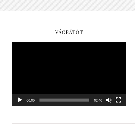
VÁCRÁTÓT
Videólejátszó
00:00
02:40