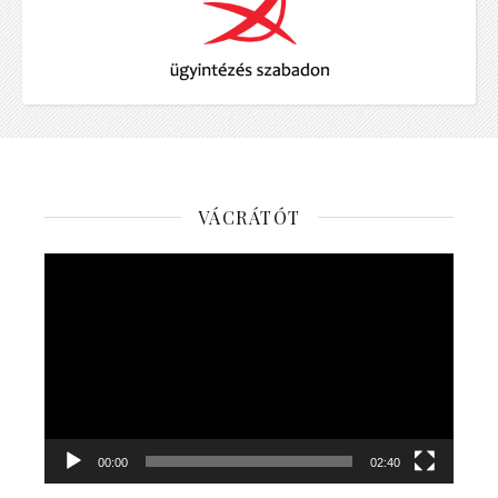
VÁCRÁTÓT
Videólejátszó
00:00
02:40