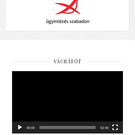
VÁCRÁTÓT
Videólejátszó
00:00
02:40