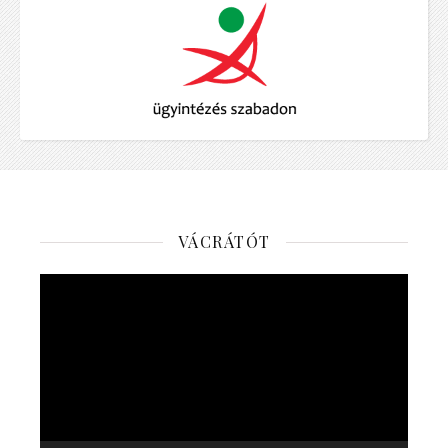
VÁCRÁTÓT
Videólejátszó