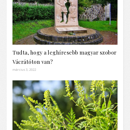
Tudta, hogy a leghíresebb magyar szobor
Vácrátóton van?
március 3, 2022