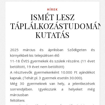
HÍREK
ISMÉT LESZ
TÁPLÁLKOZÁSTUDOMÁN
KUTATÁS
2025 március és áprilisban Sződligeten és
környékbeli kis településen élő
11-18 ÉVES gyermekek és szüleik részére. (11 évet
betöltött, 19 évet nem betöltött)
A résztvevők gyermekenként 10.000 Ft ajándékot
kapnak. (Tehát pl. 3 gyermek esetén 30.000).
Még 30 gyermeknek van hely, a jelentkezések
sorrendjében. Igyekszünk a helyeket még
márciusban
feltölteni.