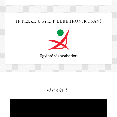
INTÉZZE ÜGYEIT ELEKTRONIKUSAN!
VÁCRÁTÓT
Videólejátszó