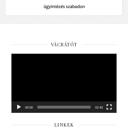
VÁCRÁTÓT
Videólejátszó
00:00
02:40
LINKEK