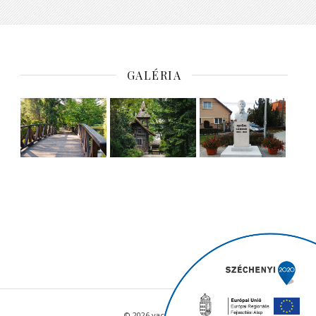
GALÉRIA
© 2026 vacratot.hu - Minden jog fenntartva.