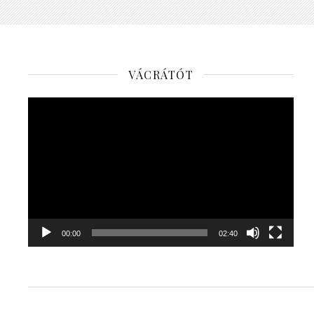
VÁCRÁTÓT
Videólejátszó
00:00
02:40