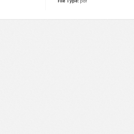
File Type:
pdf