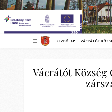
KEZDŐLAP
VÁCRÁTÓT KÖZS
Vácrátót Község
zársz