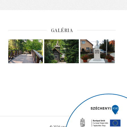
GALÉRIA
© 2026 vacratot.hu - Minden jog fenntartva.