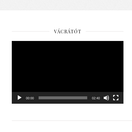
VÁCRÁTÓT
Videólejátszó
00:00
02:40