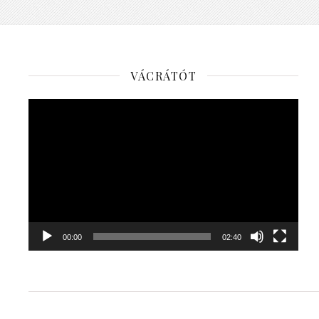
VÁCRÁTÓT
Videólejátszó
00:00
02:40