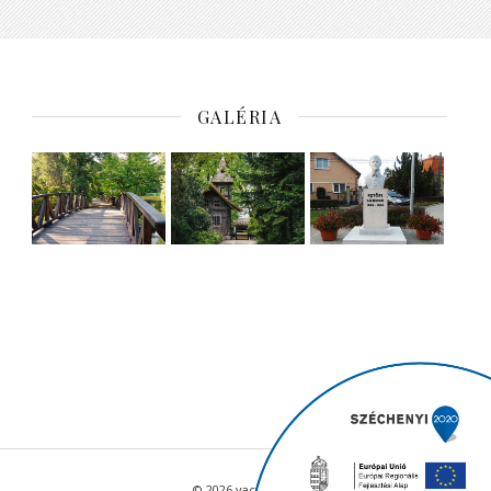
GALÉRIA
© 2026 vacratot.hu - Minden jog fenntartva.