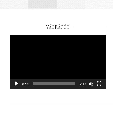
VÁCRÁTÓT
Videólejátszó
00:00
02:40