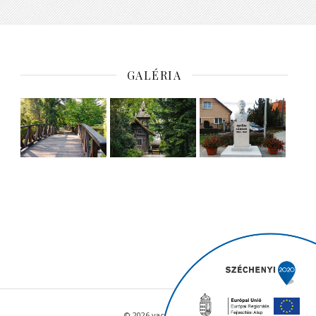
GALÉRIA
© 2026 vacratot.hu - Minden jog fenntartva.