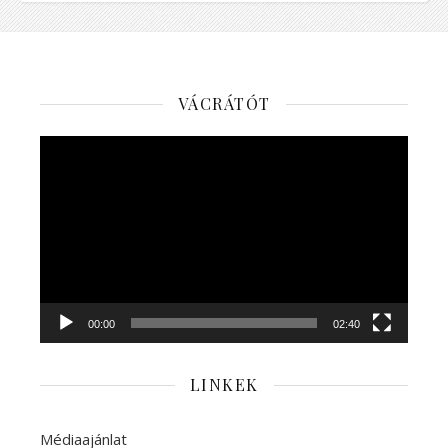
VÁCRÁTÓT
Videólejátszó
00:00
02:40
LINKEK
Médiaajánlat