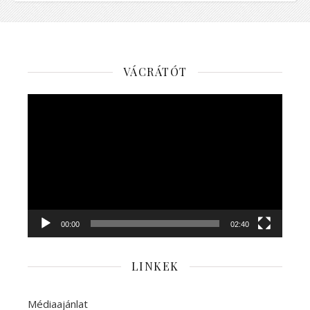
VÁCRÁTÓT
Videólejátszó
00:00
02:40
LINKEK
Médiaajánlat