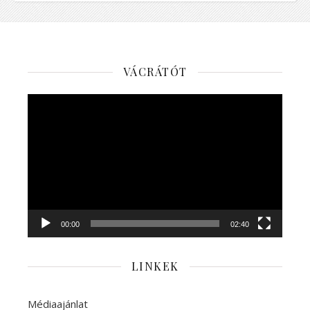
VÁCRÁTÓT
Videólejátszó
00:00
02:40
LINKEK
Médiaajánlat