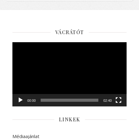
VÁCRÁTÓT
Videólejátszó
00:00
02:40
LINKEK
Médiaajánlat