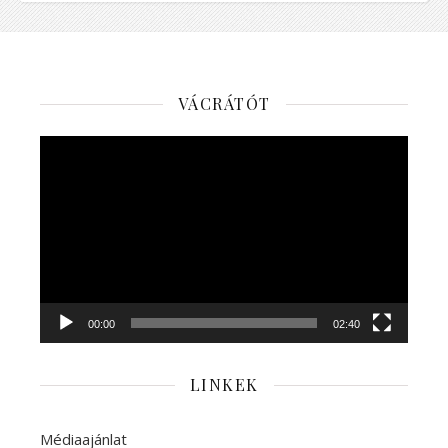
VÁCRÁTÓT
Videólejátszó
00:00
02:40
LINKEK
Médiaajánlat