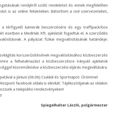
mogatásának rendjéről szóló rendeletet és ennek megfelelően
ást is az online felületeken. Bátorítom a civil szervezeteket,
a térfigyelő kamerák beszerzésére és egy traffipack/box
két esetben a Medirlab Kft. ajánlatát fogadtuk el. A szerződés
ósításnak. A pályázat fizikai megvalósításának határideje:
zvilágítás korszerűsítésének megvalósításához közbeszerzés
emre a felhatalmazást a közbeszerzésre irányuló ajánlatok
i céggel közreműködve a közbeszerzési eljárás megindítására.
patával a júniusi (06.06) Családi és Sportnapot. Örömmel
özpont facebook oldala is elindult. Tájékozódjanak az oldalon
ozzunk a települési rendezvényeken!
!
Spiegelhalter László, polgármester