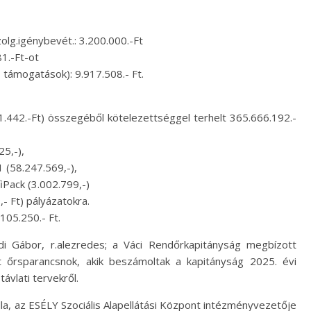
lg.igénybevét.: 3.200.000.-Ft
1.-Ft-ot
, támogatások): 9.917.508.- Ft.
.442.-Ft) összegéből kötelezettséggel terhelt 365.666.192.-
5,-),
(58.247.569,-),
fiPack (3.002.799,-)
,- Ft) pályázatokra.
05.250.- Ft.
di Gábor, r.alezredes; a Váci Rendőrkapitányság megbízott
t őrsparancsnok, akik beszámoltak a kapitányság 2025. évi
ávlati tervekről.
a, az ESÉLY Szociális Alapellátási Központ intézményvezetője