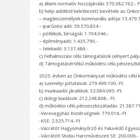
a) állami normatív hozzájárulás 370.382.762.- F
b) helyi adókból keletkezett bevétele az Önko
– magánszemélyek kommunális adója: 13.479.7
– iparűzési adó: 59.570.834.-
– pótlékok, bírságok: 1.704.046.-
– építményadó: 1.435.790.-
– telekadó: 3.137.486.-
c) Felhalmozási célú támogatások (elnyert pályá
d) Támogatásértékű működési célú pénzeszköz
2025. évben az Önkormányzat működési célú kia
a) személyi juttatások: 279.499.100.-Ft.
b) munkaadói járulékok: 32.084.095.-Ft.
c) dologi kiadások: 212.248.808.- Ft.
d) működési célú pénzeszközátadás: 21.387.716
-Veresegyház Kistérségnek: 779.016.-Ft
-KSE: 2.325.714.-Ft
-Vácrátót Hagyományőrző és Faluvédő Egyesül
-Vácrátóti Shobu Harcművészeti SE: 200.000.- 