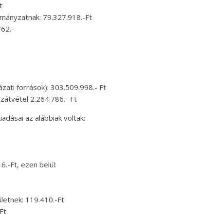
t
rmányzatnak: 79.327.918.-Ft
62.-
zati források): 303.509.998.- Ft
átvétel 2.264.786.- Ft
dásai az alábbiak voltak:
.-Ft, ezen belül:
etnek: 119.410.-Ft
Ft