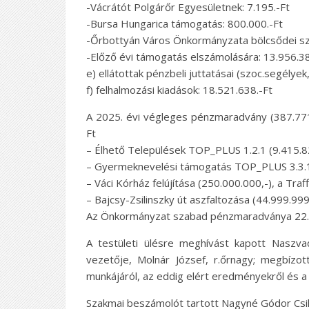
-Vácrátót Polgárőr Egyesületnek: 7.195.-Ft
-Bursa Hungarica támogatás: 800.000.-Ft
-Őrbottyán Város Önkormányzata bölcsődei szo
-Előző évi támogatás elszámolására: 13.956.38
e) ellátottak pénzbeli juttatásai (szoc.segélyek
f) felhalmozási kiadások: 18.521.638.-Ft
A 2025. évi végleges pénzmaradvány (387.771
Ft
– Élhető Települések TOP_PLUS 1.2.1 (9.415.82
– Gyermeknevelési támogatás TOP_PLUS 3.3.1 
– Váci Kórház felújítása (250.000.000,-), a Traf
– Bajcsy-Zsilinszky út aszfaltozása (44.999.999
Az Önkormányzat szabad pénzmaradványa 22.1
A testületi ülésre meghívást kapott Naszva
vezetője, Molnár József, r.őrnagy; megbízot
munkájáról, az eddig elért eredményekről és a t
Szakmai beszámolót tartott Nagyné Gódor Csill