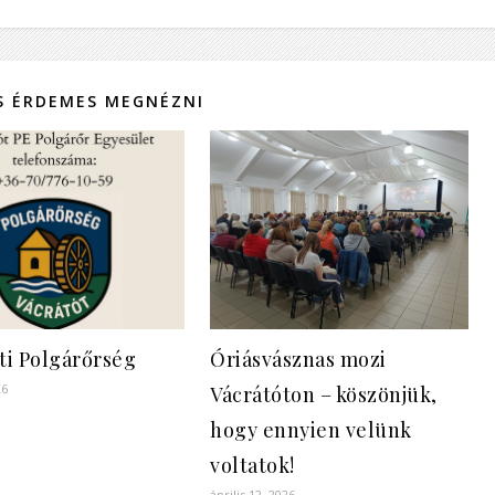
IS ÉRDEMES MEGNÉZNI
ti Polgárőrség
Óriásvásznas mozi
26
Vácrátóton – köszönjük,
hogy ennyien velünk
voltatok!
április 12, 2026