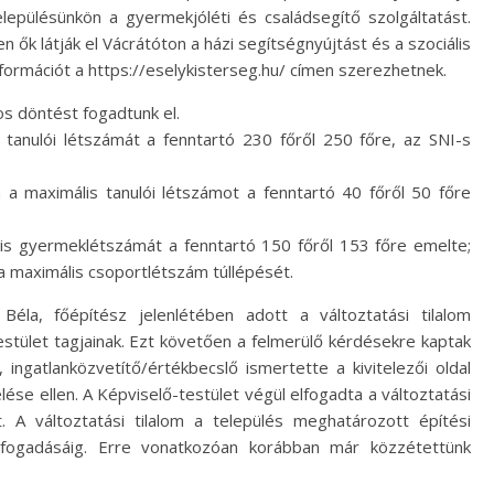
településünkön a gyermekjóléti és családsegítő szolgáltatást.
en ők látják el Vácrátóton a házi segítségnyújtást és a szociális
nformációt a https://eselykisterseg.hu/ címen szerezhetnek.
s döntést fogadtunk el.
s tanulói létszámát a fenntartó 230 főről 250 főre, az SNI-s
n a maximális tanulói létszámot a fenntartó 40 főről 50 főre
s gyermeklétszámát a fenntartó 150 főről 153 főre emelte;
 maximális csoportlétszám túllépését.
Béla, főépítész jelenlétében adott a változtatási tilalom
stület tagjainak. Ezt követően a felmerülő kérdésekre kaptak
 ingatlanközvetítő/értékbecslő ismertette a kivitelezői oldal
elése ellen. A Képviselő-testület végül elfogadta a változtatási
t. A változtatási tilalom a település meghatározott építési
elfogadásáig. Erre vonatkozóan korábban már közzétettünk