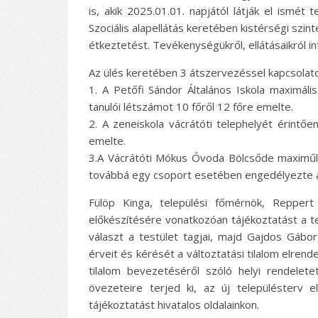
is, akik 2025.01.01. napjától látják el ismét 
Szociális alapellátás keretében kistérségi szint
étkeztetést. Tevékenységükről, ellátásaikról i
Az ülés keretében 3 átszervezéssel kapcsolato
1. A Petőfi Sándor Általános Iskola maximáli
tanulói létszámot 10 főről 12 főre emelte.
2. A zeneiskola vácrátóti telephelyét érintőe
emelte.
3.A Vácrátóti Mókus Óvoda Bölcsőde maximűli
továbbá egy csoport esetében engedélyezte a
Fülöp Kinga, települési főmérnök, Reppert 
előkészítésére vonatkozóan tájékoztatást a te
választ a testület tagjai, majd Gajdos Gábor,
érveit és kérését a változtatási tilalom elrend
tilalom bevezetéséről szóló helyi rendelete
övezeteire terjed ki, az új településterv 
tájékoztatást hivatalos oldalainkon.