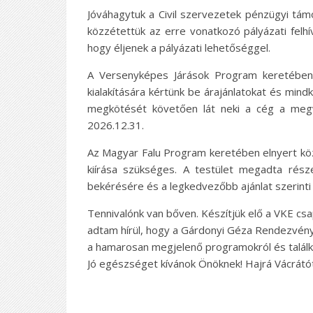
Jóváhagytuk a Civil szervezetek pénzügyi tá
közzétettük az erre vonatkozó pályázati felhív
hogy éljenek a pályázati lehetőséggel.
A Versenyképes Járások Program keretében 
kialakítására kértünk be árajánlatokat és mind
megkötését követően lát neki a cég a megval
2026.12.31.
Az Magyar Falu Program keretében elnyert kö
kiírása szükséges. A testület megadta rész
bekérésére és a legkedvezőbb ajánlat szerint
Tennivalónk van bőven. Készítjük elő a VKE csa
adtam hírül, hogy a Gárdonyi Géza Rendezvényk
a hamarosan megjelenő programokról és találk
Jó egészséget kívánok Önöknek! Hajrá Vácrátót