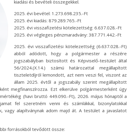
kiadási és bevételi összegekkel.
2025. évi bevétel: 1.273.698.235.-Ft
2025. évi kiadás: 879.289.765.-Ft
2025. évi visszafizetési kötelezettség: 6.637.028.-Ft
2025. évi végleges pénzmaradvány: 387.771.442.-Ft
2025. évi visszafizetési kötelezettség (6.637.028.-Ft)
abból adódott, hogy a polgármester a részére
jogszabályban biztosított és Képviselő-testület által
56/2024.(X.14.) számú határozattal megállapított
tiszteletdíjról lemondott, azt nem veszi fel, viszont az
állam 2025. évtől a jogszabály szerint megállapított
ásként megfinanszírozza. Ezt elkerülve polgármesterként úgy
mértékéig (havi bruttó 449.090.-Ft), 2026. május hónaptól a
íjamat fel szeretném venni és számlákkal, bizonylatokkal
ek, vagy alapítványnak adom majd át. A testület a javaslatot
bbi forrásokból tevődött össze: