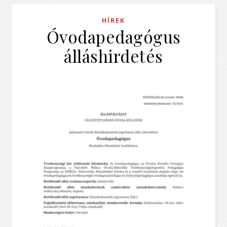
HÍREK
Óvodapedagógus
álláshirdetés