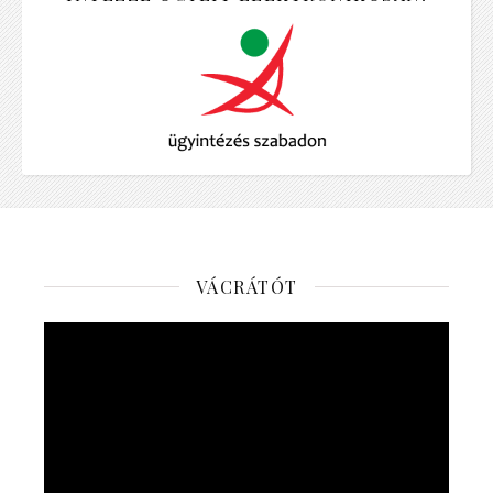
VÁCRÁTÓT
Videólejátszó