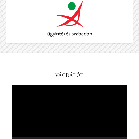
VÁCRÁTÓT
Videólejátszó