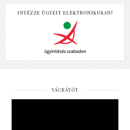
INTÉZZE ÜGYEIT ELEKTRONIKUSAN!
VÁCRÁTÓT
Videólejátszó