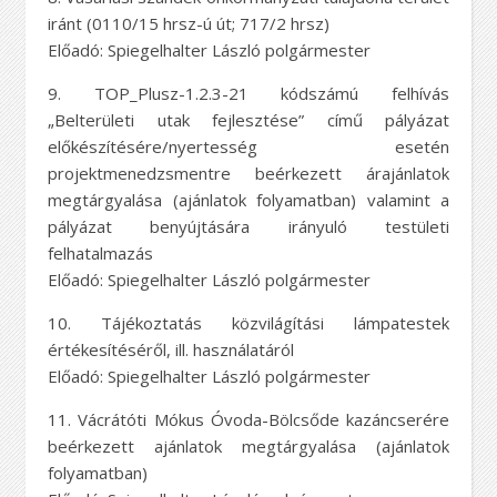
iránt (0110/15 hrsz-ú út; 717/2 hrsz)
Előadó: Spiegelhalter László polgármester
9. TOP_Plusz-1.2.3-21 kódszámú felhívás
„Belterületi utak fejlesztése” című pályázat
előkészítésére/nyertesség esetén
projektmenedzsmentre beérkezett árajánlatok
megtárgyalása (ajánlatok folyamatban) valamint a
pályázat benyújtására irányuló testületi
felhatalmazás
Előadó: Spiegelhalter László polgármester
10. Tájékoztatás közvilágítási lámpatestek
értékesítéséről, ill. használatáról
Előadó: Spiegelhalter László polgármester
11. Vácrátóti Mókus Óvoda-Bölcsőde kazáncserére
beérkezett ajánlatok megtárgyalása (ajánlatok
folyamatban)