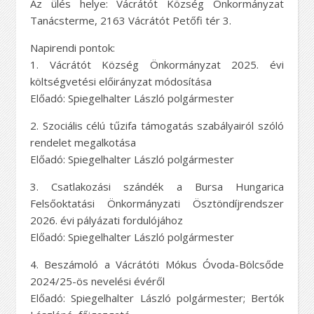
Az ülés helye: Vácrátót Község Önkormányzat
Tanácsterme, 2163 Vácrátót Petőfi tér 3.
Napirendi pontok:
1. Vácrátót Község Önkormányzat 2025. évi
költségvetési előirányzat módosítása
Előadó: Spiegelhalter László polgármester
2. Szociális célú tűzifa támogatás szabályairól szóló
rendelet megalkotása
Előadó: Spiegelhalter László polgármester
3. Csatlakozási szándék a Bursa Hungarica
Felsőoktatási Önkormányzati Ösztöndíjrendszer
2026. évi pályázati fordulójához
Előadó: Spiegelhalter László polgármester
4. Beszámoló a Vácrátóti Mókus Óvoda-Bölcsőde
2024/25-ös nevelési évéről
Előadó: Spiegelhalter László polgármester; Bertók