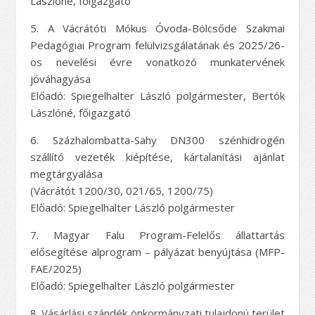
Lászlóné, főigazgató
5. A Vácrátóti Mókus Óvoda-Bölcsőde Szakmai
Pedagógiai Program felülvizsgálatának és 2025/26-
os nevelési évre vonatkozó munkatervének
jóváhagyása
Előadó: Spiegelhalter László polgármester, Bertók
Lászlóné, főigazgató
6. Százhalombatta-Sahy DN300 szénhidrogén
szállító vezeték kiépítése, kártalanítási ajánlat
megtárgyalása
(Vácrátót 1200/30, 021/65, 1200/75)
Előadó: Spiegelhalter László polgármester
7. Magyar Falu Program-Felelős állattartás
elősegítése alprogram – pályázat benyújtása (MFP-
FAE/2025)
Előadó: Spiegelhalter László polgármester
8. Vásárlási szándék önkormányzati tulajdonú terület