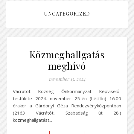
UNCATEGORIZED
Közmeghallgatás
meghívó
november 15, 2024
Vácrátót Község Önkormányzat Képviselő-
testülete 2024. november 25-én (hétfőn) 16.00
órakor a Gárdonyi Géza Rendezvényközpontban
(2163 Vácrátót, Szabadság út 28.)
közmeghallgatást...