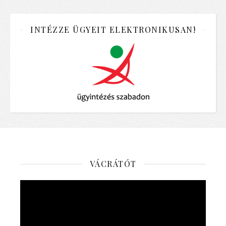
INTÉZZE ÜGYEIT ELEKTRONIKUSAN!
VÁCRÁTÓT
Videólejátszó