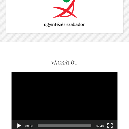
VÁCRÁTÓT
Videólejátszó
00:00
02:40