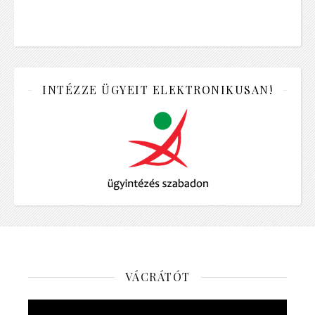
INTÉZZE ÜGYEIT ELEKTRONIKUSAN!
VÁCRÁTÓT
Videólejátszó