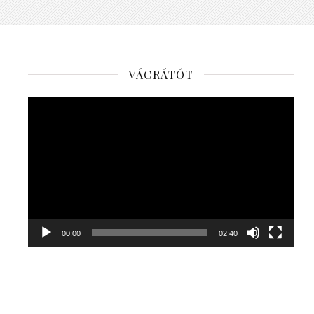
VÁCRÁTÓT
Videólejátszó
00:00
02:40