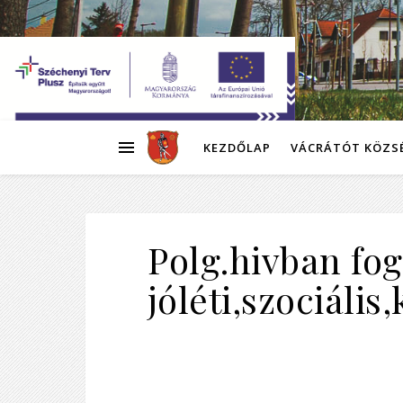
KEZDŐLAP
VÁCRÁTÓT KÖZS
Polg.hivban fogl
jóléti,szociális