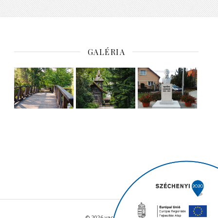
GALÉRIA
© 2026 vacratot.hu - Minden jog fenntartva.