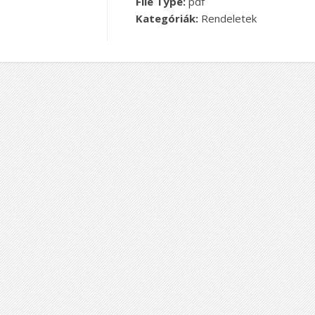
File Type:
pdf
Kategóriák:
Rendeletek