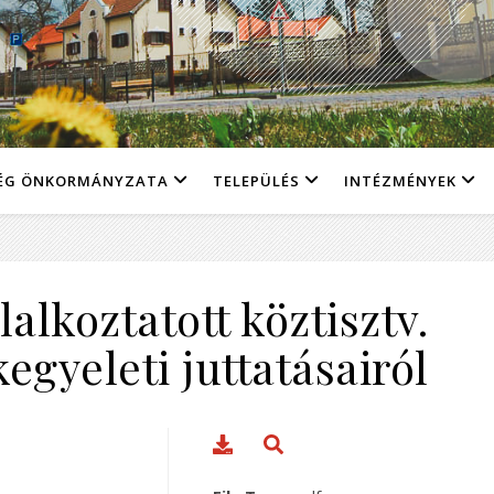
ÉG ÖNKORMÁNYZATA
TELEPÜLÉS
INTÉZMÉNYEK
alkoztatott köztisztv.
,kegyeleti juttatásairól