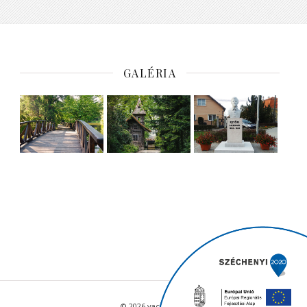
GALÉRIA
© 2026 vacratot.hu - Minden jog fenntartva.