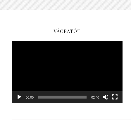
VÁCRÁTÓT
Videólejátszó
00:00
02:40