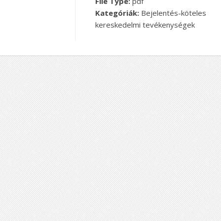
File Type:
pdf
Kategóriák:
Bejelentés-köteles
kereskedelmi tevékenységek