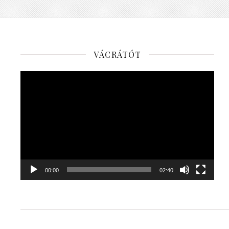
VÁCRÁTÓT
Videólejátszó
00:00
02:40