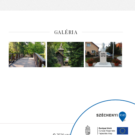
GALÉRIA
© 2026 vacratot.hu - Minden jog fenntartva.