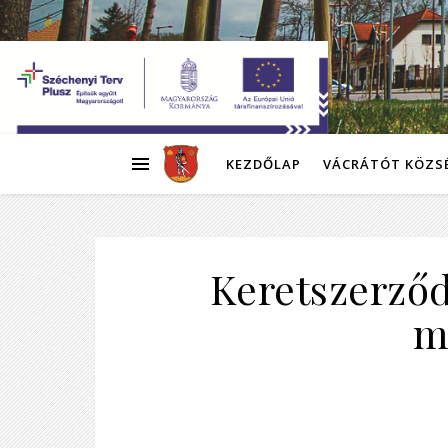
KEZDŐLAP
VÁCRÁTÓT KÖZS
Keretszerző
m