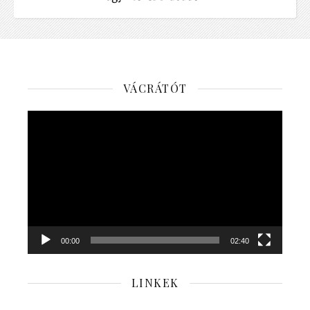
VÁCRÁTÓT
Videólejátszó
00:00
02:40
LINKEK