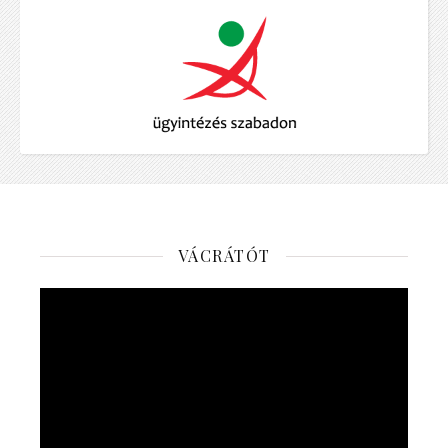
VÁCRÁTÓT
Videólejátszó