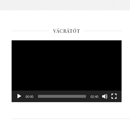
VÁCRÁTÓT
Videólejátszó
00:00
02:40