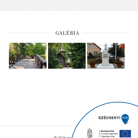
GALÉRIA
© 2026 vacratot.hu - Minden jog fenntartva.