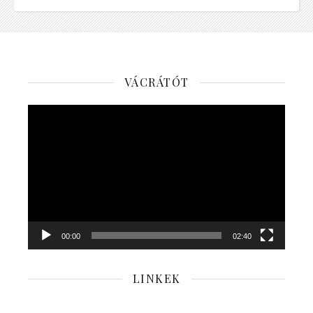
VÁCRÁTÓT
Videólejátszó
00:00
02:40
LINKEK