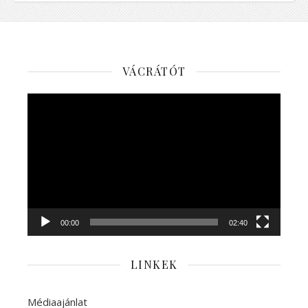
VÁCRÁTÓT
Videólejátszó
00:00
02:40
LINKEK
Médiaajánlat