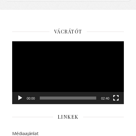
VÁCRÁTÓT
Videólejátszó
00:00
02:40
LINKEK
Médiaajánlat