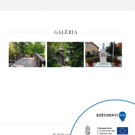
GALÉRIA
© 2026 vacratot.hu - Minden jog fenntartva.