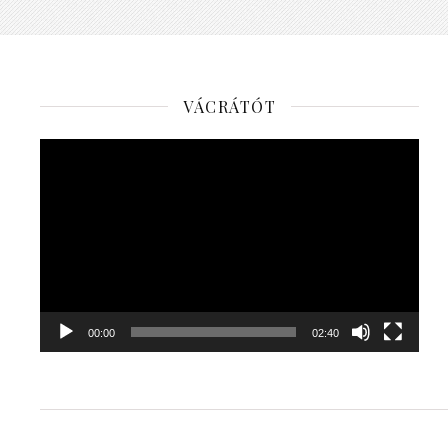
VÁCRÁTÓT
Videólejátszó
00:00
02:40