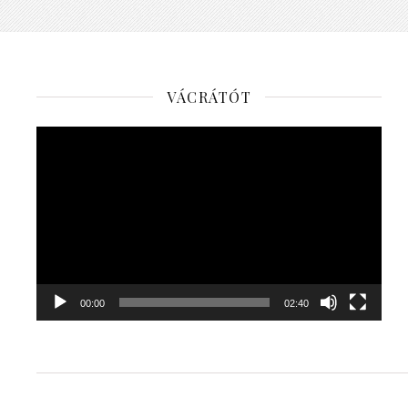
VÁCRÁTÓT
Videólejátszó
00:00
02:40