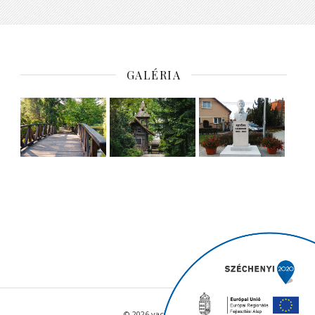
GALÉRIA
© 2026 vacratot.hu - Minden jog fenntartva.