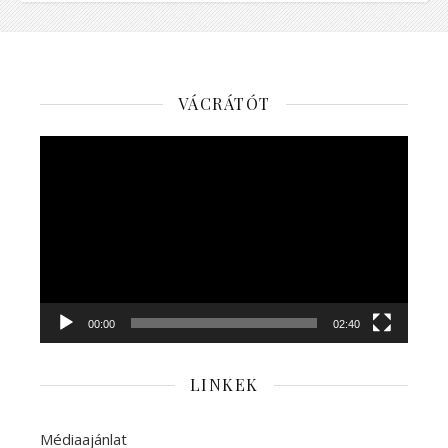
VÁCRÁTÓT
Videólejátszó
00:00
02:40
LINKEK
Médiaajánlat