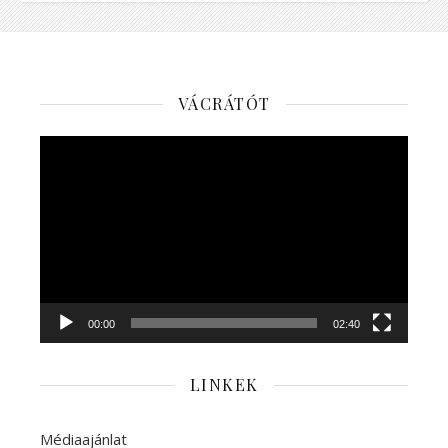
VÁCRÁTÓT
Videólejátszó
00:00
02:40
LINKEK
Médiaajánlat